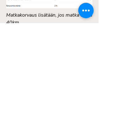
Matkakorvaus lisätään, jos matka on yli
40km.
Hinnat sisältävät alv:n.
Ota yhteyttä!
Milzi Interiors
Milla Mattinen
+358 45 271 4688
milzi.interiors@gmail.com
Y-tunnus
3493339-4