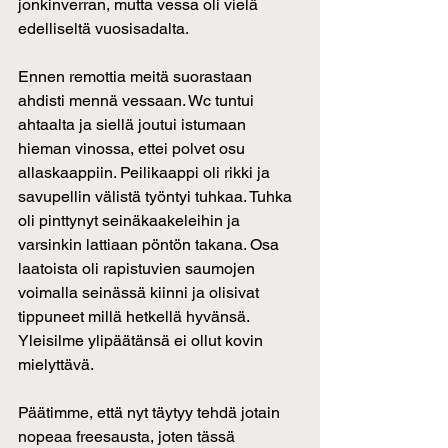
jonkinverran, mutta vessa oli vielä 
edelliseltä vuosisadalta.
Ennen remottia meitä suorastaan 
ahdisti mennä vessaan. Wc tuntui 
ahtaalta ja siellä joutui istumaan 
hieman vinossa, ettei polvet osu 
allaskaappiin. Peilikaappi oli rikki ja 
savupellin välistä työntyi tuhkaa. Tuhka 
oli pinttynyt seinäkaakeleihin ja 
varsinkin lattiaan pöntön takana. Osa 
laatoista oli rapistuvien saumojen 
voimalla seinässä kiinni ja olisivat 
tippuneet millä hetkellä hyvänsä. 
Yleisilme ylipäätänsä ei ollut kovin 
mielyttävä.
Päätimme, että nyt täytyy tehdä jotain 
nopeaa freesausta, joten tässä 