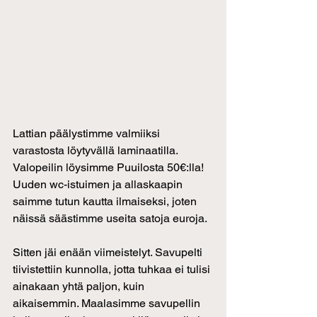
Lattian päälystimme valmiiksi 
varastosta löytyvällä laminaatilla.
Valopeilin löysimme Puuilosta 50€:lla! 
Uuden wc-istuimen ja allaskaapin 
saimme tutun kautta ilmaiseksi, joten 
näissä säästimme useita satoja euroja.
Sitten jäi enään viimeistelyt. Savupelti 
tiivistettiin kunnolla, jotta tuhkaa ei tulisi 
ainakaan yhtä paljon, kuin 
aikaisemmin. Maalasimme savupellin 