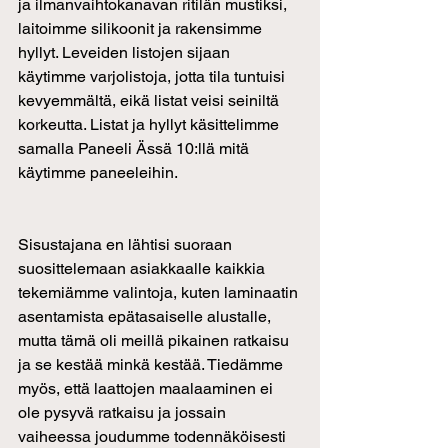
ja ilmanvaihtokanavan ritilän mustiksi, 
laitoimme silikoonit ja rakensimme 
hyllyt. Leveiden listojen sijaan 
käytimme varjolistoja, jotta tila tuntuisi 
kevyemmältä, eikä listat veisi seiniltä 
korkeutta. Listat ja hyllyt käsittelimme 
samalla Paneeli Ässä 10:llä mitä 
käytimme paneeleihin.
Sisustajana en lähtisi suoraan 
suosittelemaan asiakkaalle kaikkia 
tekemiämme valintoja, kuten laminaatin 
asentamista epätasaiselle alustalle, 
mutta tämä oli meillä pikainen ratkaisu 
ja se kestää minkä kestää. Tiedämme 
myös, että laattojen maalaaminen ei 
ole pysyvä ratkaisu ja jossain 
vaiheessa joudumme todennäköisesti 