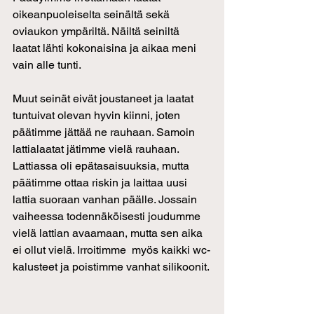
oikeanpuoleiselta seinältä sekä 
oviaukon ympäriltä. Näiltä seiniltä 
laatat lähti kokonaisina ja aikaa meni 
vain alle tunti.
Muut seinät eivät joustaneet ja laatat 
tuntuivat olevan hyvin kiinni, joten 
päätimme jättää ne rauhaan. Samoin 
lattialaatat jätimme vielä rauhaan. 
Lattiassa oli epätasaisuuksia, mutta 
päätimme ottaa riskin ja laittaa uusi 
lattia suoraan vanhan päälle. Jossain 
vaiheessa todennäköisesti joudumme 
vielä lattian avaamaan, mutta sen aika 
ei ollut vielä. Irroitimme  myös kaikki wc-
kalusteet ja poistimme vanhat silikoonit. 